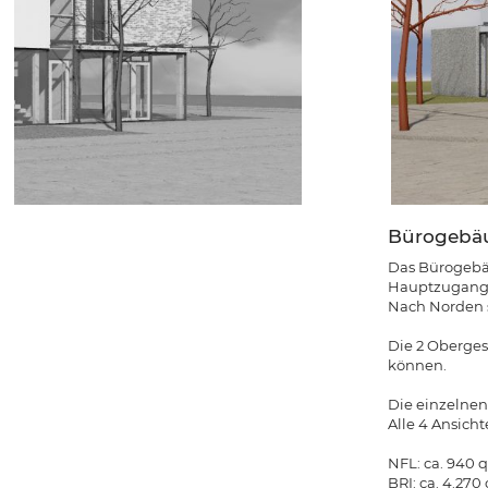
Bürogebäu
Das Bürogebäu
Hauptzugang f
Nach Norden s
Die 2 Oberges
können.
Die einzelnen
Alle 4 Ansic
NFL: ca. 940 
BRI: ca. 4.27